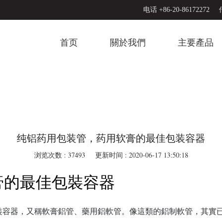
电话 +86-20-86172272
首页
關於我們
主要產品
纯铝药用包装管，药用软膏的最佳包装容器
浏览次数 : 37493
更新时间 : 2020-06-17 13:50:18
膏的最佳包裝容器
裝容器，又稱軟膏鋁管、藥用鋁軟管。像這類的鋁制軟管，其實