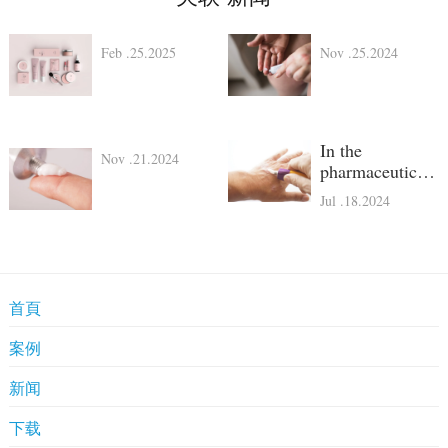
Feb .25.2025
Nov .25.2024
In the
Nov .21.2024
pharmaceutical
industry, the
Jul .18.2024
packaging of
products is just
as critical as the
formulation
itself.
首頁
Aluminum
ointment tubes
案例
have emerged as
the p
藥用標準
新闻
客戶服務
行業資訊
下载