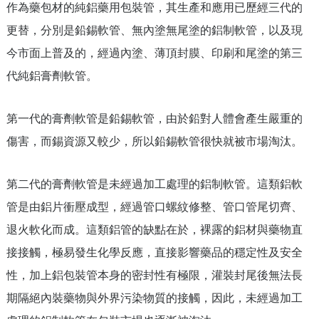
作為藥包材的純鋁藥用包裝管，其生產和應用已歷經三代的
更替，分別是鉛錫軟管、無內塗無尾塗的鋁制軟管，以及現
今市面上普及的，經過內塗、薄頂封膜、印刷和尾塗的第三
代純鋁膏劑軟管。
第一代的膏劑軟管是鉛錫軟管，由於鉛對人體會產生嚴重的
傷害，而錫資源又較少，所以鉛錫軟管很快就被市場淘汰。
第二代的膏劑軟管是未經過加工處理的鋁制軟管。這類鋁軟
管是由鋁片衝壓成型，經過管口螺紋修整、管口管尾切齊、
退火軟化而成。這類鋁管的缺點在於，裸露的鋁材與藥物直
接接觸，極易發生化學反應，直接影響藥品的穩定性及安全
性，加上鋁包裝管本身的密封性有極限，灌裝封尾後無法長
期隔絕內裝藥物與外界污染物質的接觸，因此，未經過加工