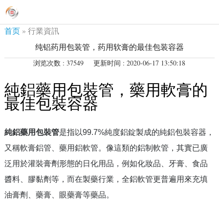
首页
»
行業資訊
纯铝药用包装管，药用软膏的最佳包装容器
浏览次数 : 37549
更新时间 : 2020-06-17 13:50:18
純鋁藥用包裝管，藥用軟膏的
最佳包裝容器
純鋁藥用包裝管
是指以
99.7%
純度鋁錠製成的純鋁包裝容器，
又稱軟膏鋁管、藥用鋁軟管。像這類的鋁制軟管，其實已廣
泛用於灌裝膏劑形態的日化用品，例如化妝品、牙膏、食品
醬料、膠黏劑等，而在製藥行業，全鋁軟管更普遍用來充填
油膏劑、藥膏、眼藥膏等藥品。