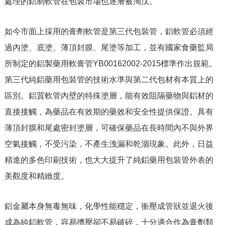
處理的鋁制軟管在包裝市場也逐漸被淘汰。
如今市面上採用的膏劑軟管是第三代包裝管，鋁軟管必須經
過內塗、底塗、薄頂封膜、尾塗等加工，並有國家食藥監局
所制定的鋁製藥用軟膏管
YB00162002-2015
標準作出規範。
第三代純鋁藥用包裝管的技術水準與第二代包材有本質上的
區別。鋁質軟管內壁的特殊塗層，能有效阻隔藥物與鋁材的
直接接觸，為藥品在有效期的藥效和安全性提供保證。具有
薄頂封膜和尾處密封塗層，可確保藥品在長時間內不與外界
空氣接觸，不受污染，不產生洩漏和乾涸現象。此外，日益
精進的多色印刷技術，也大大提升了純鋁藥用包裝管外表的
美觀度和精緻度。
鋁金屬本身無毒無味，化學性能穩定，衝壓成管狀並退火後
成為純鋁軟管，容易擠壓卻不易破碎，十分適合作為膏劑類